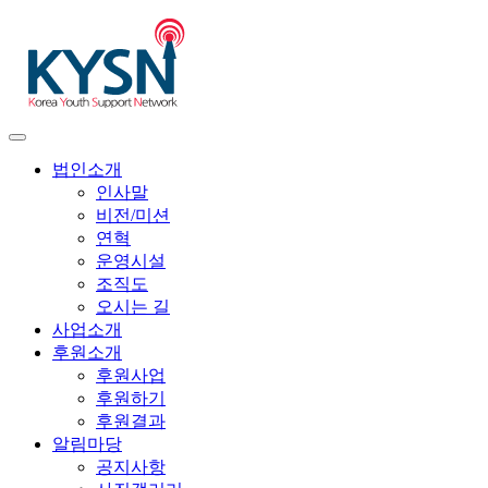
법인소개
인사말
비전/미션
연혁
운영시설
조직도
오시는 길
사업소개
후원소개
후원사업
후원하기
후원결과
알림마당
공지사항