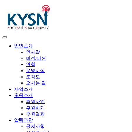
법인소개
인사말
비전/미션
연혁
운영시설
조직도
오시는 길
사업소개
후원소개
후원사업
후원하기
후원결과
알림마당
공지사항