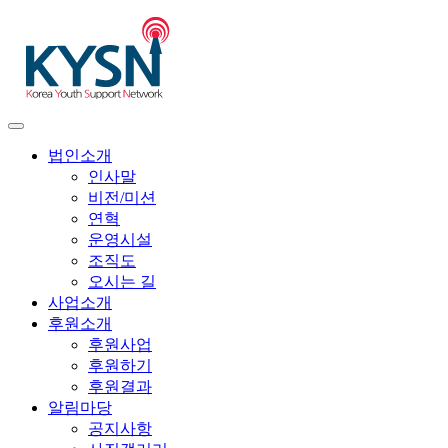
법인소개
인사말
비전/미션
연혁
운영시설
조직도
오시는 길
사업소개
후원소개
후원사업
후원하기
후원결과
알림마당
공지사항